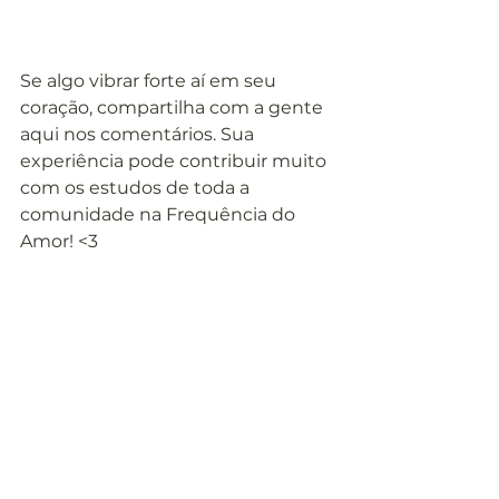
Se algo vibrar forte aí em seu 
coração, compartilha com a gente 
aqui nos comentários. Sua 
experiência pode contribuir muito 
com os estudos de toda a 
comunidade na Frequência do 
Amor! <3
#FrequênciadoAmor
#LiçõesdoUCEM
#UCEM
#UmCursoemMilagres
Lições do UCEM