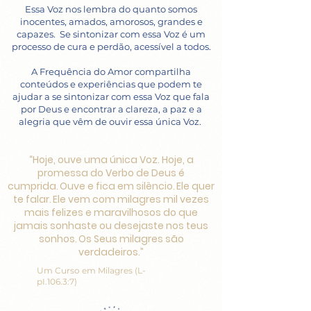
Essa Voz nos lembra do quanto somos
inocentes, amados, amorosos, grandes e
capazes. Se sintonizar com essa Voz é um
processo de cura e perdão, acessível a todos.
A Frequência do Amor compartilha
conteúdos e experiências que podem te
ajudar a se sintonizar com essa Voz que fala
por Deus e encontrar a clareza, a paz e a
alegria que vêm de ouvir essa única Voz.
“Hoje, ouve uma única Voz. Hoje, a
promessa do Verbo de Deus é
cumprida. Ouve e fica em silêncio. Ele quer
te falar. Ele vem com milagres mil vezes
mais felizes e maravilhosos do que
jamais sonhaste ou desejaste nos teus
sonhos. Os Seus milagres são
verdadeiros.”​
Um Curso em Milagres (L-
pI.106.3:7)