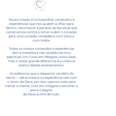
Nossa missão é compartilhar conteúdos e
experiências que nos ajudam a olhar para
dentro, reconhecer e perdoar as barreiras que
construímos contra o Amor e abrir o coração
para uma conexão verdadeira com Deus e
com todos.
Todos os nossos conteúdos e experiências
têm a metafísica não-dualista do livro
espiritual Um Curso em Milagres como base,
mas o nosso grande diferencial é a vivência
pratica destes ensinamentos.
Acreditamos que o despertar vai além da
teoria — ele acontece na experiência real com
o Amor de Deus, por isso usamos tudo para
treinar a mente, viver em milagres e escolher a
paz e a alegria
de Deus acima de tudo.
Você pode começar a se sintonizar na
Frequência do Amor acessando algum
conteúdo gratuito
como: videos, podcasts,
Lembretes do Amor, músicas, oráculo.