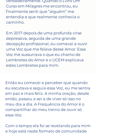
verdadeiramente. Quando o Livro Um
Curso em Milagres me encontrou, eu
finalmente senti que “alguém” me
entendia e que realmente conhecia o
caminho.
Em 2017 depois de uma profunda crise
depressiva, seguida de uma grande
decepção profissional, eu comecei a ouvir
uma Voz que me falava desse Amor. Essa
Voz me sussurrava o que eu chamo de
Lembretes do Amor e o UCEM explicava
estes Lembretes para mim.
Então eu comecei a perceber que quando
eu escutava e seguia essa Voz, eu me sentia
em paz e mais feliz.
A minha oração, desde
então, passou a ser a de viver só isso no
meu dia a dia.
A Frequência do Amor é o
compartilhar do meu treino de ouvir só
essa Voz.
Com o tempo ela foi se revelando para mim
e hoje está neste formato de comunidade