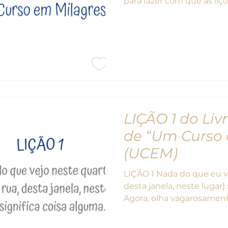
para fazer com que as liçõ
LIÇÃO 1 do Liv
de “Um Curso 
(UCEM)
LIÇÃO 1 Nada do que eu ve
desta janela, neste lugar] 
Agora, olha vagarosamente