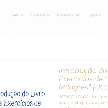
Oráculo
Conteúdo
Experiências
Lojinha
Introdução do 
Exercícios de
Milagres” (UC
INTRODUÇÃO 1. Um fundam
que o texto provê, é nec