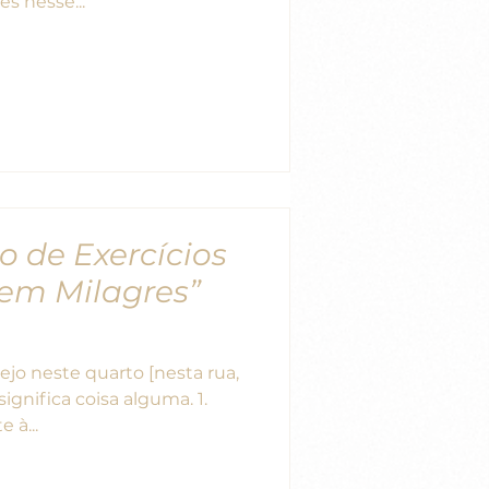
es nesse...
ro de Exercícios
em Milagres”
jo neste quarto [nesta rua,
significa coisa alguma. 1.
 à...