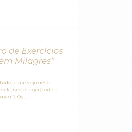
ro de Exercícios
em Milagres”
anela, neste lugar] todo o
significado que tem para mim. 1. Os...