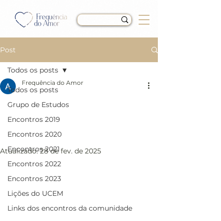
Post
Todos os posts
Frequência do Amor
Todos os posts
LIÇÃO 337 do Livro de
Grupo de Estudos
Exercícios de “Um Curso
Encontros 2019
em Milagres” (UCEM)
Encontros 2020
Encontros 2021
Atualizado:
28 de fev. de 2025
Encontros 2022
Encontros 2023
Lições do UCEM
Links dos encontros da comunidade