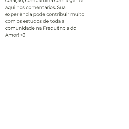
coração, compartilha com a gente 
aqui nos comentários. Sua 
experiência pode contribuir muito 
com os estudos de toda a 
comunidade na Frequência do 
Amor! <3
lição 337 ucem
lição 377 ucem
#FrequênciadoAmor
#LiçõesdoUCEM
#UCEM
#UmCursoemMilagres
Lições do UCEM