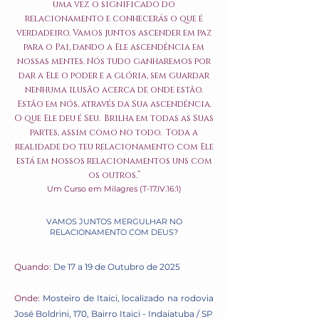
uma vez o significado do
relacionamento e conhecerás o que é
verdadeiro.
​
Vamos juntos ascender em paz
para o Pai, dando a Ele ascendência em
nossas mentes. Nós tudo ganharemos por
dar a Ele o poder e a glória, sem guardar
nenhuma ilusão acerca de onde estão.
Estão em nós, através da Sua ascendência.
O que Ele deu é Seu. Brilha em todas as Suas
partes, assim como no todo.
​
Toda a
realidade do teu relacionamento com Ele
está em nossos relacionamentos uns com
os outros.”
Um Curso em Milagres (
T-17.IV
.16:1)
VAMOS JUNTOS MERGULHAR NO
RELACIONAMENTO COM DEUS?
Quando:
De 17 a 19 de Outubro de 2025
Onde:
Mosteiro de Itaici, localizado na rodovia
José Boldrini, 170, Bairro Itaici - Indaiatuba / SP