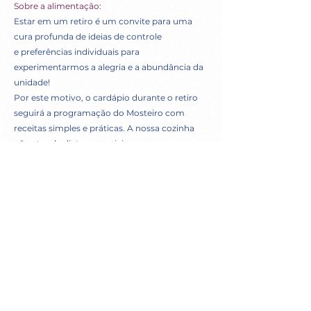
Sobre a alimentação:
Estar em um retiro é um convite para uma
cura profunda de ideias de controle
e preferências individuais para
experimentarmos a alegria e a abundância da
unidade!
Por este motivo, o cardápio durante o retiro
seguirá a programação do Mosteiro com
receitas simples e práticas. A nossa cozinha
não atende dietas especiais.
Acordos de cancelamento:
Para cancelamento da sua inscrição:
Até 7 dias a partir da compra:
100% do valor será devolvido via Mercado
Pago;
Cancelamento a partir do 8° (oitavo) dia após
a compra: