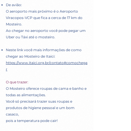
De avião:
O aeroporto mais próximo é o Aeroporto
Viracopos-VCP que fica a cerca de 17 km do
Mosteiro.
Ao chegar no aeroporto você pode pegar um
Uber ou Táxi até o mosteiro.
Neste link você mais informações de como
chegar ao Mosteiro de Itaici:
https://www.itaici.org.br/contato#comochega
r
O que trazer:
O Mosteiro oferece roupas de cama e banho e
todas as alimentações.
Você só precisará trazer suas roupas e
produtos de higiene pessoal e um bom
casaco,
pois a temperatura pode cair!