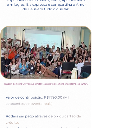
e milagres. Ela expressa e compartilha o Amor
de Deus em tudo o que faz.
Imagem do Retiro "A Pratica do Instante Santo" no Mosteiro em dezembro de 2024.
Valor de contribuição:
R$1.790,00
(Mil
setecentos e noventa reais)
Poderá ser pago através de pix ou cartão de
crédito.