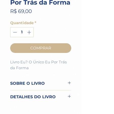
Por Trás da Forma
Preço
R$ 69,00
Quantidade
*
COMPRAR
Livro Eu? O Único Eu Por Trás
da Forma
SOBRE O LIVRO
Este livro foi escrito de forma
DETALHES DO LIVRO
inspirada, de tal modo que, para
os estudantes comprometidos
Dimensão aprox.: 21 X 14,3 cm
com Um Curso em Milagres,
Número de páginas: 91