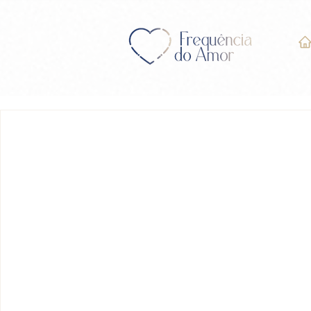
LIÇÃO 360 do Livro de E
Milagres" (UCEM)