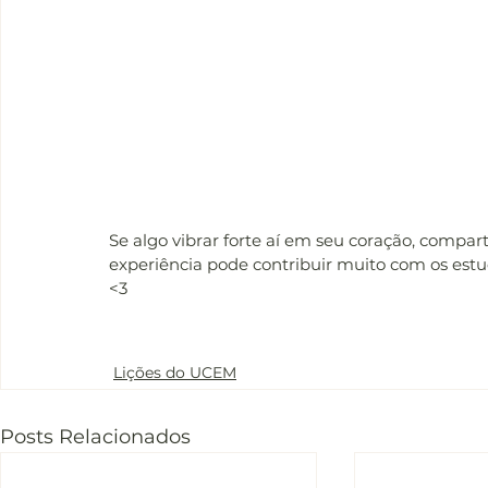
Se algo vibrar forte aí em seu coração, compar
experiência pode contribuir muito com os est
<3
Lição 360 ucem
Lição 360 ucem
Lições do UCEM
Posts Relacionados