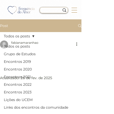
Post
Todos os posts
fabianamaranhao
Todos os posts
LIÇÕES FINAIS - Livro de
Grupo de Estudos
Exercícios de "Um Curso
Encontros 2019
em Milagres" (UCEM)
Encontros 2020
Encontros 2021
Atualizado:
26 de fev. de 2025
Encontros 2022
Encontros 2023
Lições do UCEM
Links dos encontros da comunidade