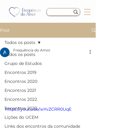
Post
Todos os posts
Frequência do Amor
Todos os posts
Encontro do dia
Grupo de Estudos
21/06/20 - Sistema de
Encontros 2019
Pensamento do Ego
Encontros 2020
Encontros 2021
(Ataque e Defesa)
Encontros 2022
Encontros 2023
https://youtu.be/wYvZCRR0UqE
Lições do UCEM
Links dos encontros da comunidade