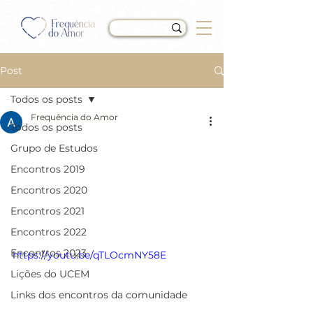
Post
Todos os posts
Frequência do Amor
Todos os posts
Encontro do dia
Grupo de Estudos
02/01/2022 - "O instante
Encontros 2019
santo nos ensina o
Encontros 2020
Encontros 2021
significado do Amor"
Encontros 2022
Encontros 2023
https://youtu.be/qTLOcmNY58E
Lições do UCEM
Links dos encontros da comunidade