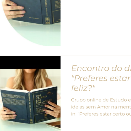
Encontro do di
"Preferes estar
feliz?"
Grupo online de Estudo e Vivências do UCEM As
ideias sem Amor na ment
in: “Preferes estar certo ou 