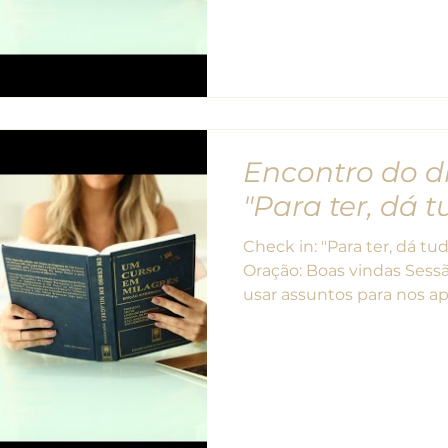
Encontro do di
"Para ter, dá 
Check in: "Para ter, dá t
Oração: Boas vindas Sess
usar assuntos para nos apri