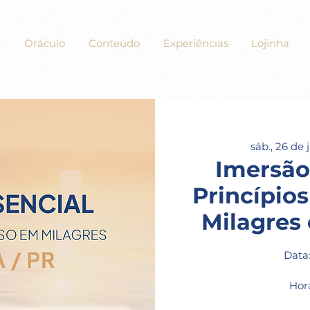
Oráculo
Conteúdo
Experiências
Lojinha
sáb., 26 de j
Imersão
Princípio
Milagres 
Data
Horá