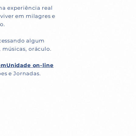
a experiência real
viver em milagres e
o.
 acessando algum
úsicas, oráculo.
omUnidade on-line
̃es e Jornadas.