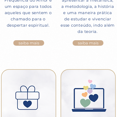
Frequência do Amor é
apresentar a metafísica,
um espaço para todos
a metodologia, a história
aqueles que sentem o
e uma maneira prática
chamado para o
de estudar e vivenciar
despertar espiritual.
esse conteúdo, indo além
da teoria.
saiba mais
saiba mais