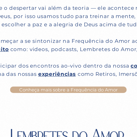
o despertar vai além da teoria — ele acontece n
us, por isso usamos tudo para treinar a mente, 
escolher a paz e a alegria de Deus acima de tud
omeçar a se sintonizar na Frequência do Amor
ito
como: videos, podcasts, Lembretes do Amor, m
ticipar dos encontros ao-vivo dentro da nossa
c
ma das nossas
experiências
como Retiros, Imerso
Conheça mais sobre a Frequência do Amor