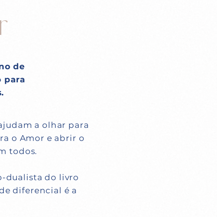
r
ano de
o para
.
ajudam a olhar para
ra o Amor e abrir o
m todos.
o-dualista do livro
 diferencial é a