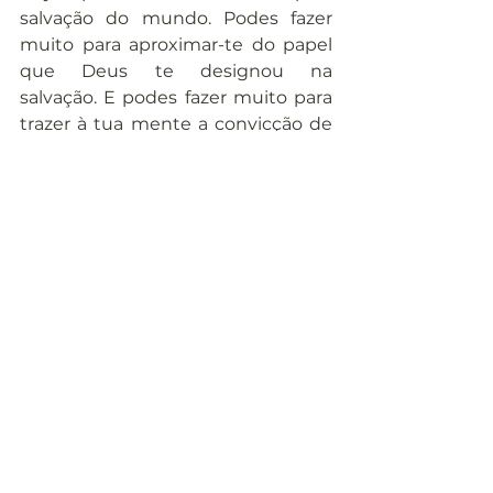
salvação do mundo. Podes fazer 
muito para aproximar-te do papel 
que Deus te designou na 
salvação. E podes fazer muito para 
trazer à tua mente a convicção de 
que a ideia para este dia é, de fato, 
verdadeira.
Assista abaixo a gravação da leitura 
feita pela Paulinha Oliveira ou ouça 
em nosso perfil no Spotify: 
https://youtu.be/-sKtIT4B0M0