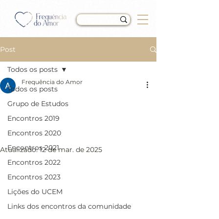
Post
Todos os posts
Frequência do Amor
Todos os posts
LIÇÃO 93 do Livro de
Grupo de Estudos
Exercícios de “Um Curso
Encontros 2019
em Milagres” (UCEM)
Encontros 2020
Encontros 2021
Atualizado:
12 de mar. de 2025
Encontros 2022
Encontros 2023
Lições do UCEM
Links dos encontros da comunidade