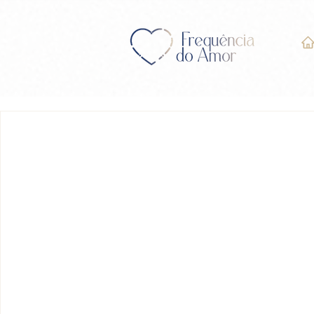
LIÇÃO 352 do Livro de E
Milagres” (UCEM)