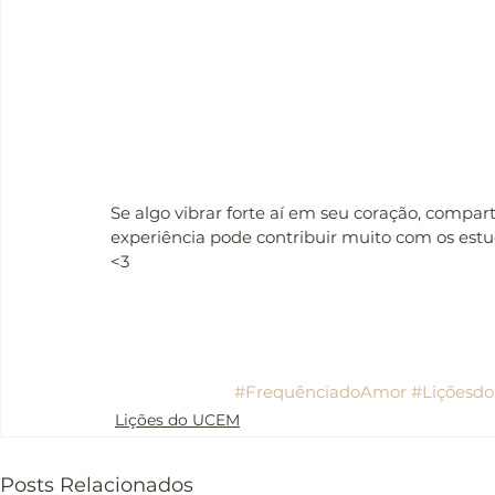
Se algo vibrar forte aí em seu coração, compar
experiência pode contribuir muito com os est
<3
lição 352 ucem
Lição 352 ucem
#FrequênciadoAmor
#Liçõesd
Lições do UCEM
Posts Relacionados