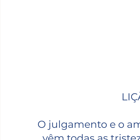
LIÇ
O julgamento e o am
vêm todas as trist