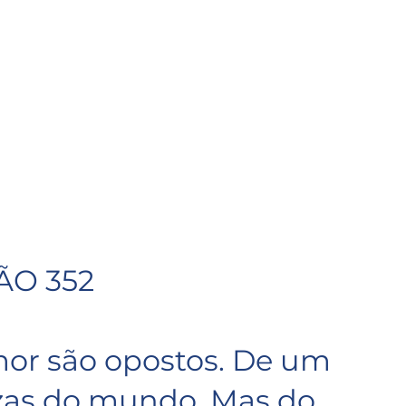
ÃO 352
or são opostos. De um 
ezas do mundo. Mas do 