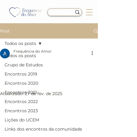
Post
Todos os posts
Frequência do Amor
Todos os posts
LIÇÃO 349 do Livro de
Grupo de Estudos
Exercícios de “Um Curso
Encontros 2019
em Milagres” (UCEM)
Encontros 2020
Encontros 2021
Atualizado:
27 de fev. de 2025
Encontros 2022
Encontros 2023
Lições do UCEM
Links dos encontros da comunidade