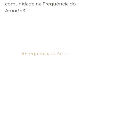
comunidade na Frequência do 
Amor! <3
Lição 349 ucem
Lição 349 ucem
#FrequênciadoAmor
#LiçõesdoUCEM
#UCEM
#UmCursoemMilagres
Lições do UCEM
Ver tudo
Posts recentes