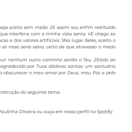
eja aceito sem medo. 2E assim sou enfim restituído 
ue interferia com a minha vista santa. 4E chego ao 
as e dos valores artificiais. 5No lugar deles, aceito o 
ó nisso serei salvo, certo de que atravesso o medo 
eguir nenhum outro caminho senão o Teu. 2Estás ao 
agradecido por Tuas dádivas santas: um santuário 
a obscurecer o meu amor por Deus, meu Pai, e pelo 
 instrução do seguinte tema:
Paulinha Oliveira ou ouça em nosso perfil no Spotify: