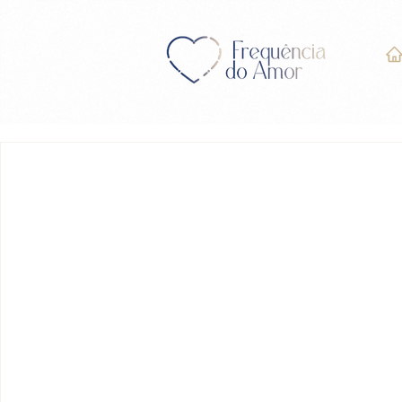
LIÇÃO 298 do Livro de E
Milagres” (UCEM)