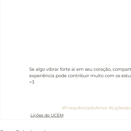
Se algo vibrar forte aí em seu coração, compar
experiência pode contribuir muito com os est
<3
#FrequênciadoAmor
#Liçõesd
Lições do UCEM