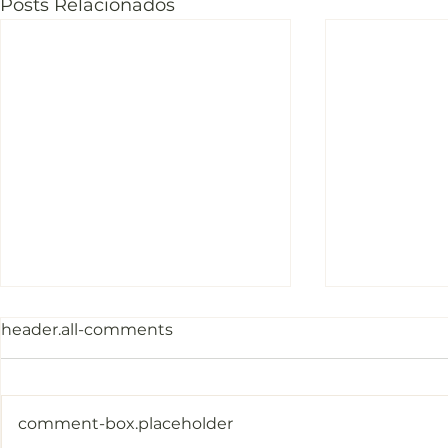
Posts Relacionados
header.all-comments
comment-box.placeholder