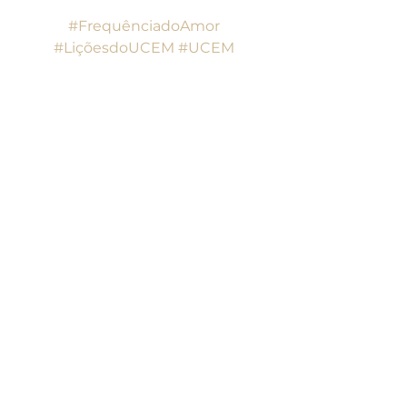
#FrequênciadoAmor
#LiçõesdoUCEM
#UCEM
#UmCursoemMilagres
Lições do UCEM
Ver tudo
Posts recentes