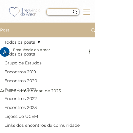
Post
Todos os posts
Frequência do Amor
Todos os posts
LIÇÃO 28 do Livro de
Grupo de Estudos
Exercícios de “Um Curso
Encontros 2019
em Milagres” (UCEM)
Encontros 2020
Encontros 2021
Atualizado:
6 de mar. de 2025
Encontros 2022
Encontros 2023
Lições do UCEM
Links dos encontros da comunidade