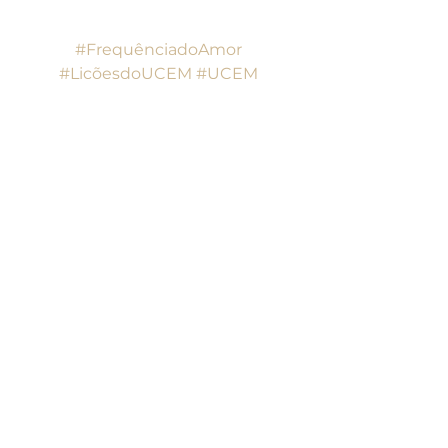
#FrequênciadoAmor
#LiçõesdoUCEM
#UCEM
#UmCursoemMilagres
Lições do UCEM
Ver tudo
Posts recentes