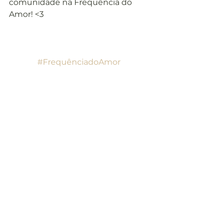
comunidade na Frequência do 
Amor! <3
#FrequênciadoAmor
#LiçõesdoUCEM
#UCEM
#UmCursoemMilagres
Lições do UCEM
Ver tudo
Posts recentes