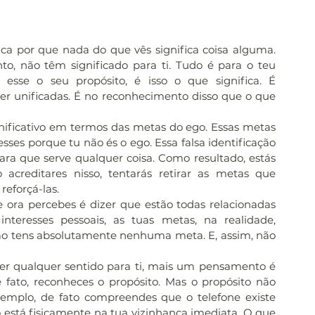
lica por que nada do que vês significa coisa alguma. 
o, não têm significado para ti. Tudo é para o teu 
 esse o seu propósito, é isso o que significa. É 
r unificadas. É no reconhecimento disso que o que 
ificativo em termos das metas do ego. Essas metas 
ses porque tu não és o ego. Essa falsa identificação 
a que serve qualquer coisa. Como resultado, estás 
creditares nisso, tentarás retirar as metas que 
reforçá-las.
ora percebes é dizer que estão todas relacionadas 
nteresses pessoais, as tuas metas, na realidade, 
não tens absolutamente nenhuma meta. E, assim, não 
zer qualquer sentido para ti, mais um pensamento é 
e fato, reconheces o propósito. Mas o propósito não 
emplo, de fato compreendes que o telefone existe 
está fisicamente na tua vizinhança imediata. O que 