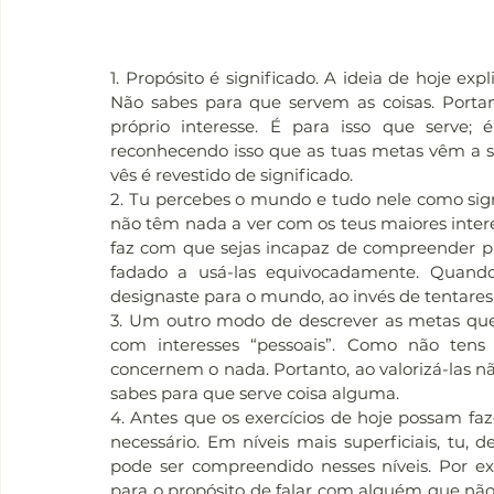
1. Propósito é significado. A ideia de hoje exp
Não sabes para que servem as coisas. Portant
próprio interesse. É para isso que serve; é
reconhecendo isso que as tuas metas vêm a se
vês é revestido de significado.
2. Tu percebes o mundo e tudo nele como sign
não têm nada a ver com os teus maiores interes
faz com que sejas incapaz de compreender par
fadado a usá-las equivocadamente. Quando a
designaste para o mundo, ao invés de tentares 
3. Um outro modo de descrever as metas que 
com interesses “pessoais”. Como não tens i
concernem o nada. Portanto, ao valorizá-las 
sabes para que serve coisa alguma.
4. Antes que os exercícios de hoje possam fa
necessário. Em níveis mais superficiais, tu, d
pode ser compreendido nesses níveis. Por ex
para o propósito de falar com alguém que não 