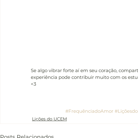
Se algo vibrar forte aí em seu coração, compar
experiência pode contribuir muito com os est
<3
#FrequênciadoAmor
#Liçõesd
Lições do UCEM
Posts Relacionados