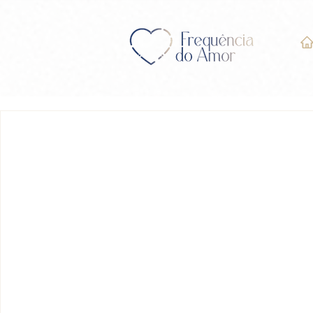
LIÇÃO 25 do Livro de Ex
Milagres” (UCEM)