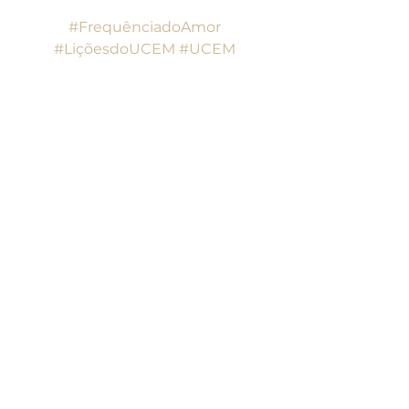
#FrequênciadoAmor
#LiçõesdoUCEM
#UCEM
#UmCursoemMilagres
Lições do UCEM
Ver tudo
Posts recentes