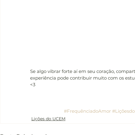
Se algo vibrar forte aí em seu coração, compar
experiência pode contribuir muito com os est
<3
#FrequênciadoAmor
#Liçõesd
Lições do UCEM