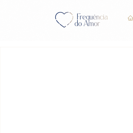
LIÇÃO 242 do Livro de E
Milagres” (UCEM)