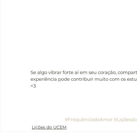
Se algo vibrar forte aí em seu coração, compar
experiência pode contribuir muito com os est
<3
#FrequênciadoAmor
#Liçõesd
Lições do UCEM