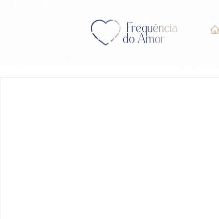
LIÇÃO 234 do Livro de E
Milagres” (UCEM)