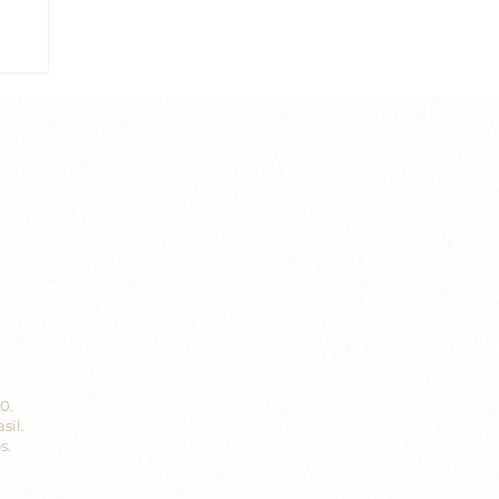
70.
sil.
s.