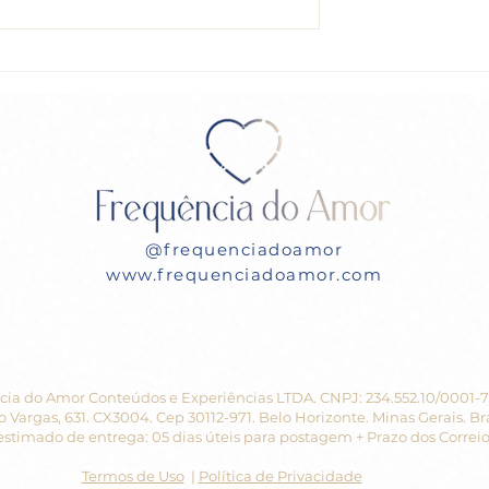
 Livro de
LIÇÃO 2 do Livro de
 de “Um Curso
Exercícios de “Um Curso
es” (UCEM)
em Milagres” (UCEM)
@frequenciadoamor
www.frequenciadoamor.com
ia do Amor Conteúdos e Experiências LTDA. CNPJ: 234.552.10/0001-
o Vargas, 631. CX3004. Cep 30112-971. Belo Horizonte. Minas Gerais. Bra
stimado de entrega: 05 dias úteis para postagem + Prazo dos Correio
Termos de Uso
|
Política de Privacidade