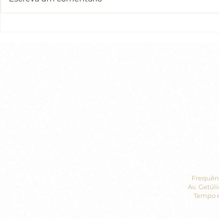
Introdução do Livro de
LIÇÃO 1 do
Exercícios de “Um Curso
Exercícios
em Milagres” (UCEM)
em Milagr
Frequênc
Av. Getúli
Tempo e