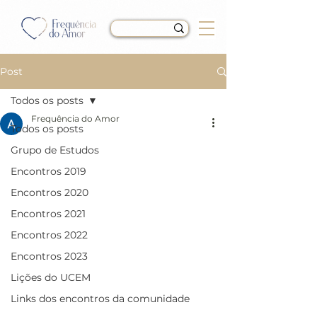
Post
Todos os posts
Frequência do Amor
Todos os posts
LIÇÃO 211 do Livro de
Grupo de Estudos
Exercícios de “Um Curso
Encontros 2019
em Milagres” (UCEM)
Encontros 2020
Encontros 2021
Encontros 2022
Encontros 2023
Lições do UCEM
Links dos encontros da comunidade