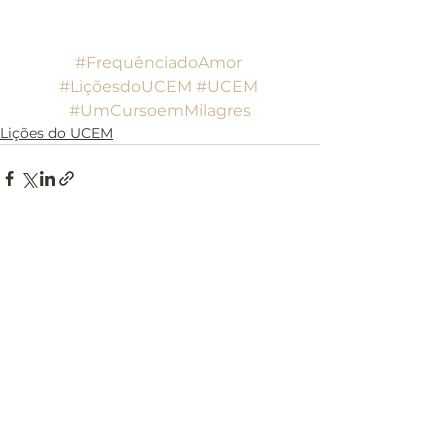
#FrequênciadoAmor
#LiçõesdoUCEM
#UCEM
#UmCursoemMilagres
Lições do UCEM
Ver tudo
Posts recentes