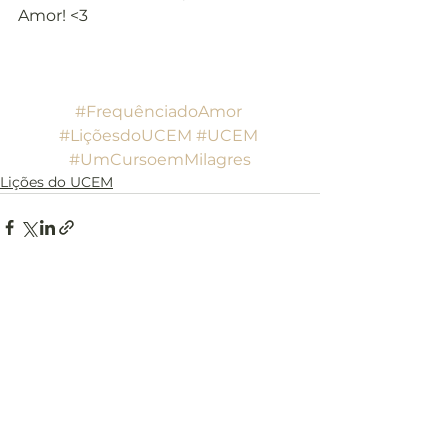
Amor! <3
#FrequênciadoAmor
#LiçõesdoUCEM
#UCEM
#UmCursoemMilagres
Lições do UCEM
Ver tudo
Posts recentes