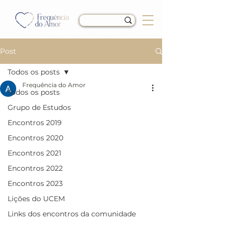
Post
Todos os posts
Frequência do Amor
Todos os posts
LIÇÃO 201 do Livro de
Grupo de Estudos
Exercícios de “Um Curso
Encontros 2019
em Milagres” (UCEM)
Encontros 2020
Encontros 2021
Encontros 2022
Encontros 2023
Lições do UCEM
Links dos encontros da comunidade