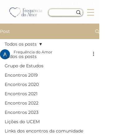
Post
Todos os posts
Frequência do Amor
Todos os posts
LIÇÃO 186 do Livro de
Grupo de Estudos
Exercícios de “Um Curso
Encontros 2019
em Milagres” (UCEM)
Encontros 2020
Encontros 2021
Encontros 2022
Encontros 2023
Lições do UCEM
Links dos encontros da comunidade