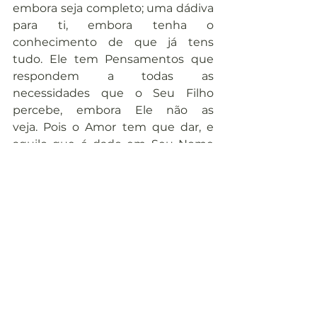
embora seja completo; uma dádiva 
para ti, embora tenha o 
conhecimento de que já tens 
tudo. Ele tem Pensamentos que 
respondem a todas as 
necessidades que o Seu Filho 
percebe, embora Ele não as 
veja. Pois o Amor tem que dar, e 
aquilo que é dado em Seu Nome 
assume a forma mais útil num 
mundo de formas.
14. Essas são as formas que jamais 
podem enganar, pois vêm da 
própria Ausência de Forma. O 
perdão é uma forma terrena de 
amor que, assim como é no Céu, 
não tem forma. Mas o que é 
necessário aqui é dado aqui na 
medida em que for 