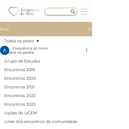
Post
Todos os posts
Frequência do Amor
Todos os posts
LIÇÃO 139 do Livro de
Grupo de Estudos
Exercícios de “Um Curso
Encontros 2019
em Milagres” (UCEM)
Encontros 2020
Encontros 2021
Encontros 2022
Encontros 2023
Lições do UCEM
Links dos encontros da comunidade