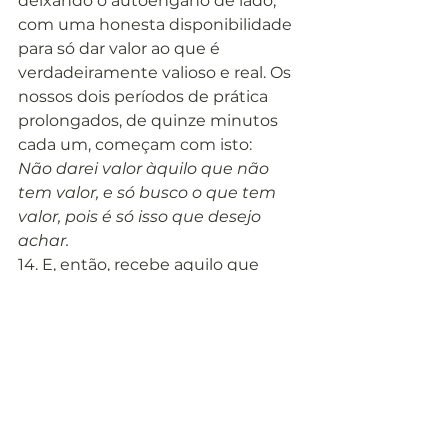
deixando o autoengano de lado, 
com uma honesta disponibilidade 
para só dar valor ao que é 
verdadeiramente valioso e real. Os 
nossos dois períodos de prática 
prolongados, de quinze minutos 
cada um, começam com isto:
Não darei valor àquilo que não 
tem valor, e só busco o que tem 
valor, pois é só isso que desejo 
achar.
14. E, então, recebe aquilo que 
espera por todo aquele que 
alcança, sem cargas, a porta do 
Céu, que se abre à medida que ele 
vem. Se começares a te permitir 
colecionar alguns fardos inúteis, ou 
acreditar que vês algumas 
decisões difíceis à tua frente, sê 