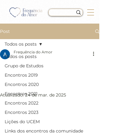
Post
Todos os posts
Frequência do Amor
Todos os posts
LIÇÃO 133 do Livro de
Grupo de Estudos
Exercícios de “Um Curso
Encontros 2019
em Milagres” (UCEM)
Encontros 2020
Encontros 2021
Atualizado:
24 de mar. de 2025
Encontros 2022
Encontros 2023
Lições do UCEM
Links dos encontros da comunidade