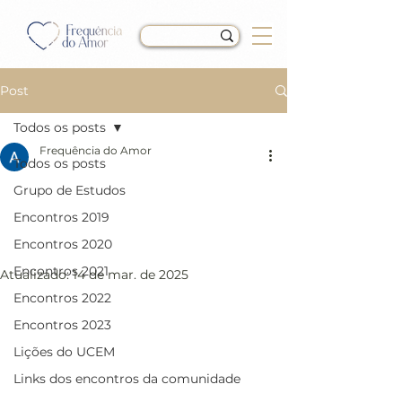
Post
Todos os posts
Frequência do Amor
Todos os posts
LIÇÃO 111 do Livro de
Grupo de Estudos
Exercícios de “Um Curso
Encontros 2019
em Milagres” (UCEM)
Encontros 2020
Encontros 2021
Atualizado:
14 de mar. de 2025
Encontros 2022
Encontros 2023
Lições do UCEM
Links dos encontros da comunidade