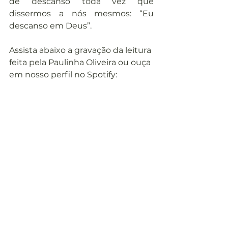
de descanso toda vez que 
dissermos a nós mesmos: “Eu 
descanso em Deus”.
Assista abaixo a gravação da leitura 
feita pela Paulinha Oliveira ou ouça 
em nosso perfil no Spotify: 
https://youtu.be/pgAP8f8gEQE