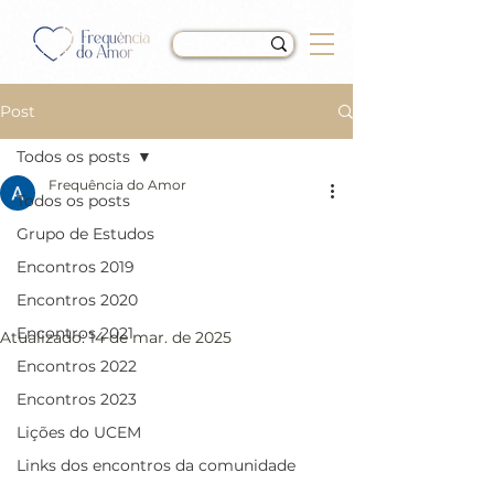
Post
Todos os posts
Frequência do Amor
Todos os posts
LIÇÃO 109 do Livro de
Grupo de Estudos
Exercícios de “Um Curso
Encontros 2019
em Milagres” (UCEM)
Encontros 2020
Encontros 2021
Atualizado:
14 de mar. de 2025
Encontros 2022
Encontros 2023
Lições do UCEM
Links dos encontros da comunidade