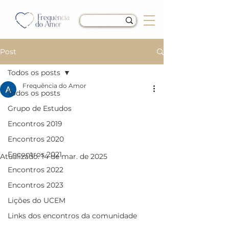
Post
Todos os posts
Frequência do Amor
Todos os posts
LIÇÃO 108 do Livro de
Grupo de Estudos
Exercícios de “Um Curso
Encontros 2019
em Milagres” (UCEM)
Encontros 2020
Encontros 2021
Atualizado:
14 de mar. de 2025
Encontros 2022
Encontros 2023
Lições do UCEM
Links dos encontros da comunidade