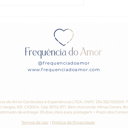
Encontro do dia 16/04/2
o dia 23/04/23
@frequenciadoamor
www.frequenciadoamor.com
ia do Amor Conteúdos e Experiências LTDA. CNPJ: 234.552.10/0001-
o Vargas, 631. CX3004. Cep 30112-971. Belo Horizonte. Minas Gerais. Bra
stimado de entrega: 05 dias úteis para postagem + Prazo dos Correio
Termos de Uso
|
Política de Privacidade