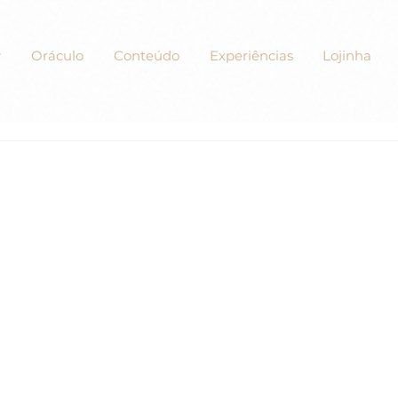
Oráculo
Conteúdo
Experiências
Lojinha
1 - "O que é a expiação?"