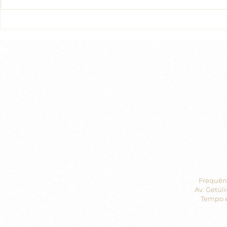
Encontro d
Encontro do dia 30/04/23
Frequênc
Av. Getúli
Tempo e