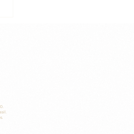
3
70.
sil.
s.