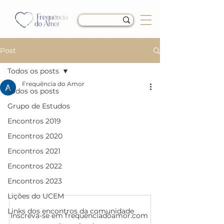
Post
Todos os posts
Frequência do Amor
Todos os posts
Encontro do dia
Grupo de Estudos
22/05/22 - “Só tu és
Encontros 2019
capaz de te privar do
Encontros 2020
Encontros 2021
que quer que seja.” T-
Encontros 2022
11.IV.4:1
Encontros 2023
Lições do UCEM
Quer ler mais?
Links dos encontros da comunidade
Inscreva-se em frequenciadoamor.com 