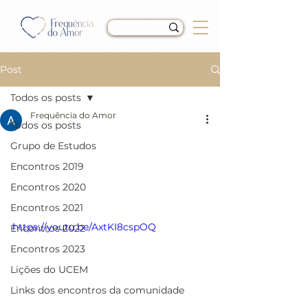
Post
Todos os posts
Frequência do Amor
Todos os posts
Encontro do dia
Grupo de Estudos
13/09/20 - ​A paz é a
Encontros 2019
saída
Encontros 2020
Encontros 2021
https://youtu.be/AxtKI8cspOQ
Encontros 2022
Encontros 2023
Lições do UCEM
Links dos encontros da comunidade