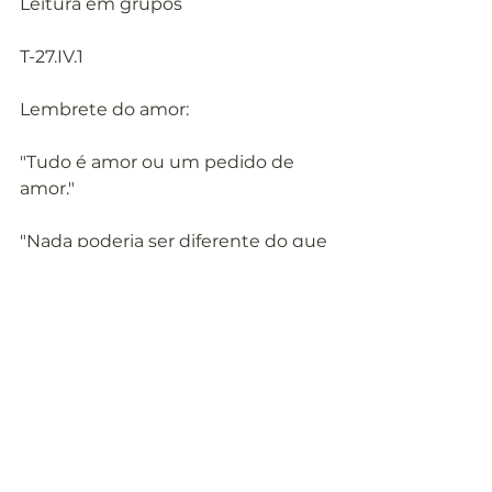
Leitura em grupos
T-27.IV.1
Lembrete do amor:
"Tudo é amor ou um pedido de 
amor."
"Nada poderia ser diferente do que 
é, se fosse seria."
Entrega
Medo
Milagres
Paz
O Campo de Batalha
Empatia
Grupo de Estudos
Encontros 2020
Ver tudo
Posts recentes