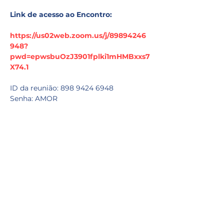
Link de acesso ao Encontro:
https://us02web.zoom.us/j/89894246
948?
pwd=epwsbuOzJ3901fplki1mHMBxxs7
X74.1
ID da reunião: 898 9424 6948
Senha: AMOR
Se você nunca usou o aplicativo 
Zoom segue abaixo algumas 
instruçoes importantes: 
Mostrar mais